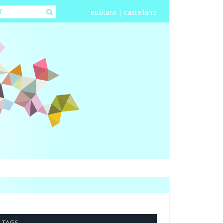
euskara
|
castellano
TAGS