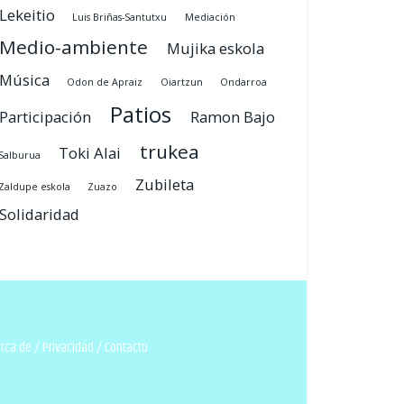
Lekeitio
Luis Briñas-Santutxu
Mediación
Medio-ambiente
Mujika eskola
Música
Odon de Apraiz
Oiartzun
Ondarroa
Patios
Participación
Ramon Bajo
trukea
Toki Alai
Salburua
Zubileta
Zaldupe eskola
Zuazo
Solidaridad
rca de
/
Privacidad
/
Contacto