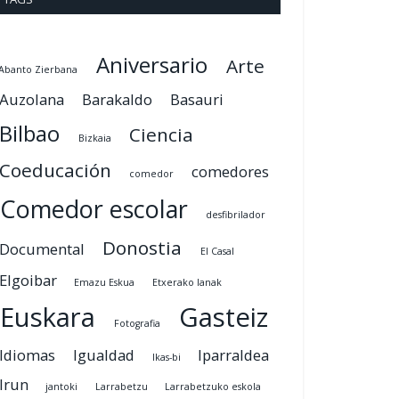
Aniversario
Arte
Abanto Zierbana
Auzolana
Barakaldo
Basauri
Bilbao
Ciencia
Bizkaia
Coeducación
comedores
comedor
Comedor escolar
desfibrilador
Donostia
Documental
El Casal
Elgoibar
Emazu Eskua
Etxerako lanak
Euskara
Gasteiz
Fotografia
Idiomas
Igualdad
Iparraldea
Ikas-bi
Irun
jantoki
Larrabetzu
Larrabetzuko eskola