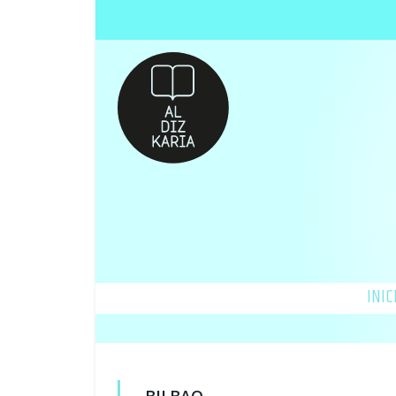
INIC
BILBAO