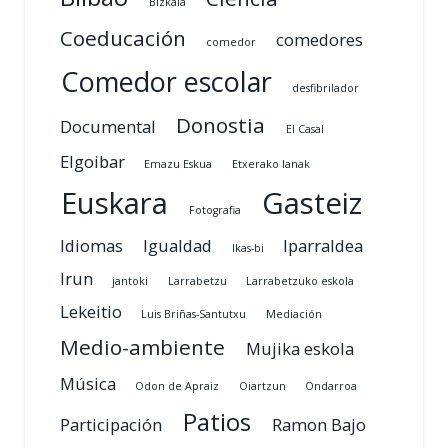
Bizkaia
Coeducación
comedores
comedor
Comedor escolar
desfibrilador
Donostia
Documental
El Casal
Elgoibar
Emazu Eskua
Etxerako lanak
Euskara
Gasteiz
Fotografia
Idiomas
Igualdad
Iparraldea
Ikas-bi
Irun
jantoki
Larrabetzu
Larrabetzuko eskola
Lekeitio
Luis Briñas-Santutxu
Mediación
Medio-ambiente
Mujika eskola
Música
Odon de Apraiz
Oiartzun
Ondarroa
Patios
Participación
Ramon Bajo