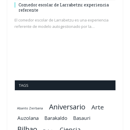
Comedor escolar de Larrabetzu: experiencia
referente
El comedor escolar de Larrabetzu es una experiencia
referente de modelo autogestionado por la…
TAGS
Aniversario
Arte
Abanto Zierbana
Auzolana
Barakaldo
Basauri
Bilbao
Ciencia