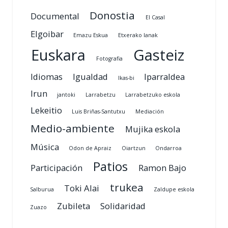
Donostia
Documental
El Casal
Elgoibar
Emazu Eskua
Etxerako lanak
Euskara
Gasteiz
Fotografia
Idiomas
Igualdad
Iparraldea
Ikas-bi
Irun
jantoki
Larrabetzu
Larrabetzuko eskola
Lekeitio
Luis Briñas-Santutxu
Mediación
Medio-ambiente
Mujika eskola
Música
Odon de Apraiz
Oiartzun
Ondarroa
Patios
Participación
Ramon Bajo
trukea
Toki Alai
Salburua
Zaldupe eskola
Zubileta
Solidaridad
Zuazo