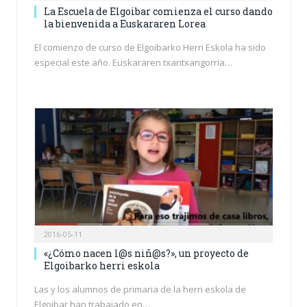
La Escuela de Elgoibar comienza el curso dando
la bienvenida a Euskararen Lorea
El comienzo de curso de Elgoibarko Herri Eskola ha sido
especial este año. Euskararen txantxangorria…
2016-05-11
«¿Cómo nacen l@s niñ@s?», un proyecto de
Elgoibarko herri eskola
Las y los alumnos de primaria de la herri eskola de
Elgoibar han trabajado en…