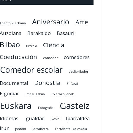
Aniversario
Arte
Abanto Zierbana
Auzolana
Barakaldo
Basauri
Bilbao
Ciencia
Bizkaia
Coeducación
comedores
comedor
Comedor escolar
desfibrilador
Donostia
Documental
El Casal
Elgoibar
Emazu Eskua
Etxerako lanak
Euskara
Gasteiz
Fotografia
Idiomas
Igualdad
Iparraldea
Ikas-bi
Irun
jantoki
Larrabetzu
Larrabetzuko eskola