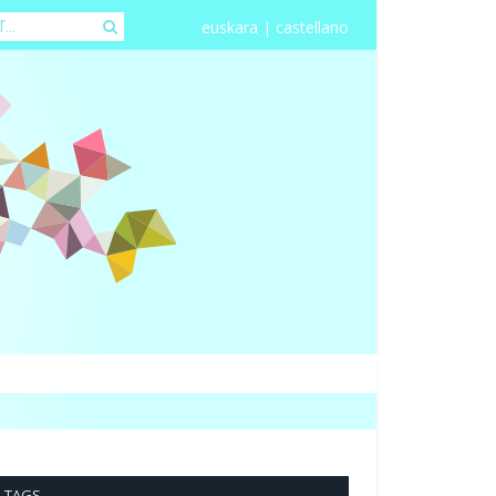
euskara
|
castellano
TAGS