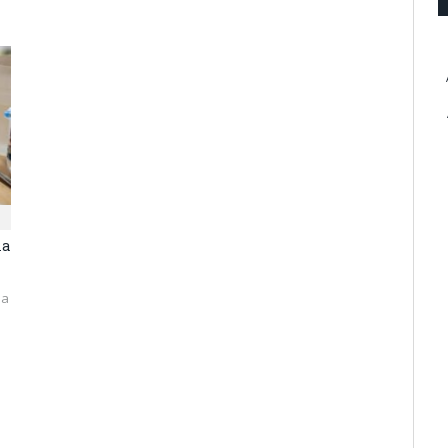
ia
ia