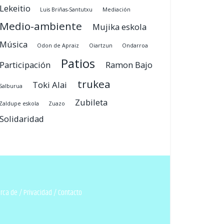
Lekeitio
Luis Briñas-Santutxu
Mediación
Medio-ambiente
Mujika eskola
Música
Odon de Apraiz
Oiartzun
Ondarroa
Patios
Participación
Ramon Bajo
trukea
Toki Alai
Salburua
Zubileta
Zaldupe eskola
Zuazo
Solidaridad
rca de
/
Privacidad
/
Contacto