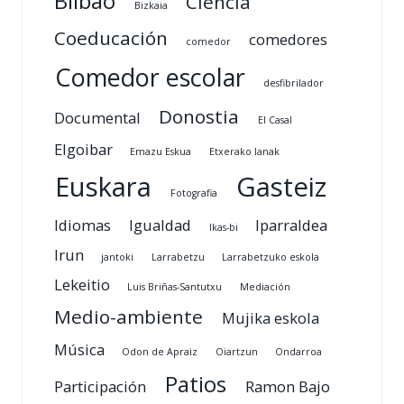
Bilbao
Ciencia
Bizkaia
Coeducación
comedores
comedor
Comedor escolar
desfibrilador
Donostia
Documental
El Casal
Elgoibar
Emazu Eskua
Etxerako lanak
Euskara
Gasteiz
Fotografia
Idiomas
Igualdad
Iparraldea
Ikas-bi
Irun
jantoki
Larrabetzu
Larrabetzuko eskola
Lekeitio
Luis Briñas-Santutxu
Mediación
Medio-ambiente
Mujika eskola
Música
Odon de Apraiz
Oiartzun
Ondarroa
Patios
Participación
Ramon Bajo