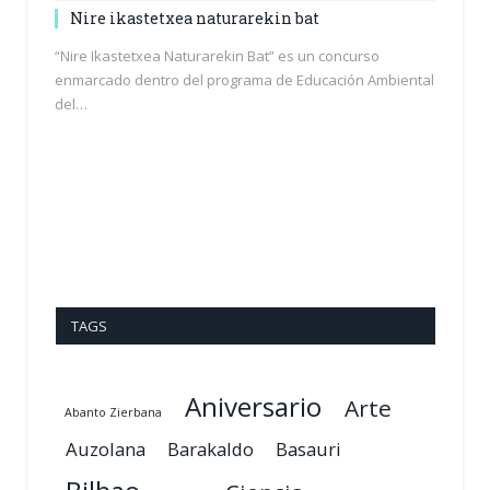
Nire ikastetxea naturarekin bat
“Nire Ikastetxea Naturarekin Bat” es un concurso
enmarcado dentro del programa de Educación Ambiental
del…
TAGS
Aniversario
Arte
Abanto Zierbana
Auzolana
Barakaldo
Basauri