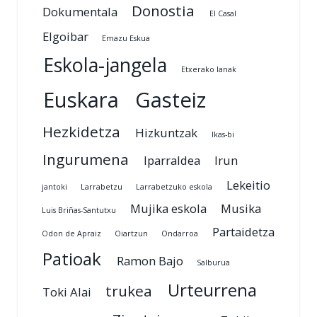
Donostia
Dokumentala
El Casal
Elgoibar
Emazu Eskua
Eskola-jangela
Etxerako lanak
Euskara
Gasteiz
Hezkidetza
Hizkuntzak
Ikas-bi
Ingurumena
Iparraldea
Irun
Lekeitio
jantoki
Larrabetzu
Larrabetzuko eskola
Mujika eskola
Musika
Luis Briñas-Santutxu
Partaidetza
Odon de Apraiz
Oiartzun
Ondarroa
Patioak
Ramon Bajo
Salburua
Urteurrena
trukea
Toki Alai