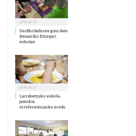
2019-03-18
Desfibriladorea ipini dute
Basauriko Etxegari
eskolan
2018-09-27
Larrabetzuko eskola-
jantokia
erreferentziazko eredu