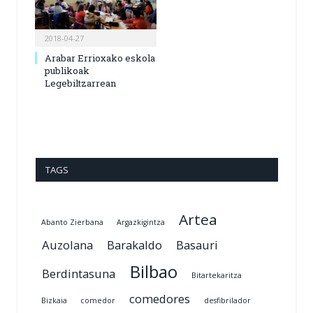
2018-04-27
Arabar Errioxako eskola
publikoak
Legebiltzarrean
TAGS
Artea
Abanto Zierbana
Argazkigintza
Auzolana
Barakaldo
Basauri
Bilbao
Berdintasuna
Bitartekaritza
comedores
Bizkaia
comedor
desfibrilador