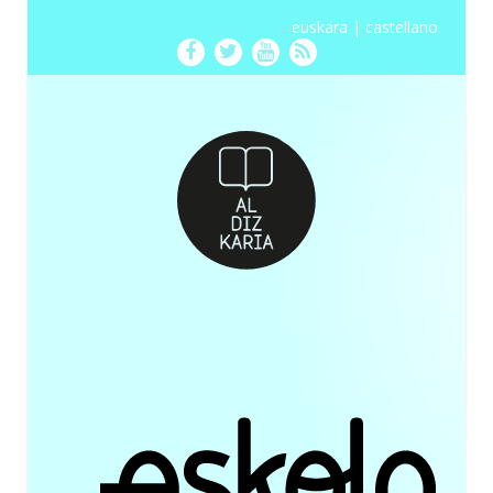
euskara
|
castellano
Facebook
Twitter
Youtube
RSS