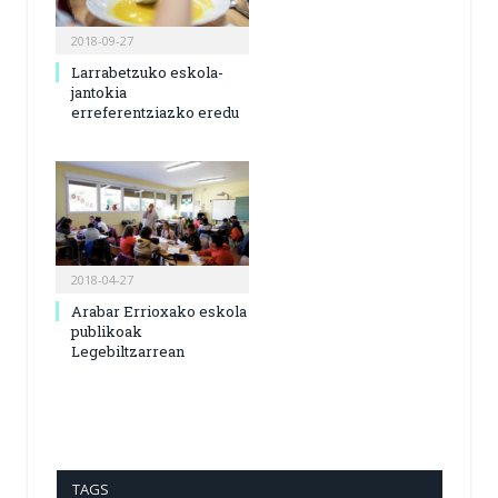
2018-09-27
Larrabetzuko eskola-
jantokia
erreferentziazko eredu
2018-04-27
Arabar Errioxako eskola
publikoak
Legebiltzarrean
TAGS