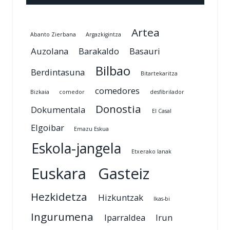
Artea
Abanto Zierbana
Argazkigintza
Auzolana
Barakaldo
Basauri
Bilbao
Berdintasuna
Bitartekaritza
comedores
Bizkaia
comedor
desfibrilador
Donostia
Dokumentala
El Casal
Elgoibar
Emazu Eskua
Eskola-jangela
Etxerako lanak
Euskara
Gasteiz
Hezkidetza
Hizkuntzak
Ikas-bi
Ingurumena
Iparraldea
Irun