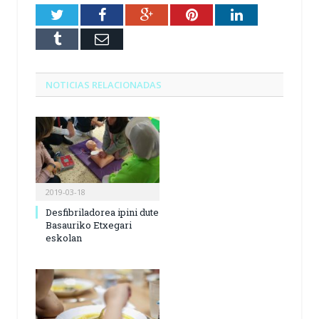
Twitter
Facebook
Google+
Pinterest
LinkedIn
Tumblr
Email
NOTICIAS RELACIONADAS
2019-03-18
Desfibriladorea ipini dute
Basauriko Etxegari
eskolan