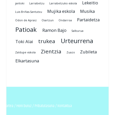
Lekeitio
jantoki
Larrabetzu
Larrabetzuko eskola
Mujika eskola
Musika
Luis Briñas-Santutxu
Partaidetza
Odon de Apraiz
Oiartzun
Ondarroa
Patioak
Ramon Bajo
Salburua
Urteurrena
trukea
Toki Alai
Zientzia
Zubileta
Zaldupe eskola
Zuazo
Elkartasuna
n elkartea /
Honi buruz
/
Pribatutasuna
/
Kontaktua