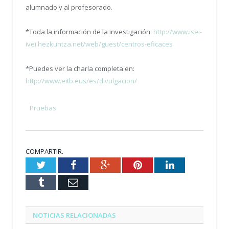
alumnado y al profesorado.
*Toda la información de la investigación:
http://www.isei-
ivei.hezkuntza.net/web/guest/centros-eficaces
*Puedes ver la charla completa en:
http://www.eitb.eus/es/divulgacion/
Pruebas
COMPARTIR.
Twitter
Facebook
Google+
Pinterest
LinkedIn
Tumblr
Email
NOTICIAS RELACIONADAS