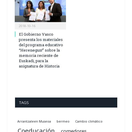
2018-10-16
El Gobierno Vasco
presenta los materiales
del programa educativo
“Herenegun!” sobre la
memoria reciente de
Euskadi, para la
asignatura de Historia
TAGS
Arrantzaleen Museoa
bermeo
Cambio climático
Coeducación
comedores