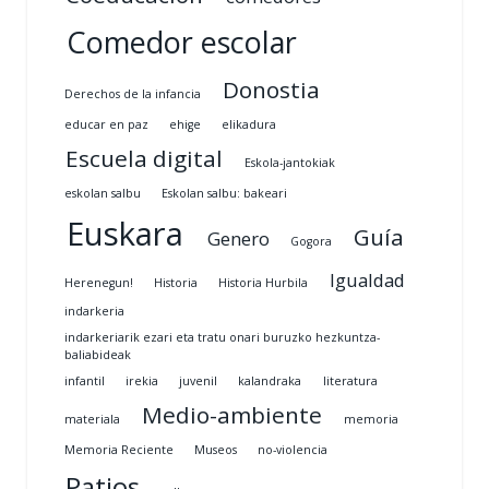
Comedor escolar
Donostia
Derechos de la infancia
educar en paz
ehige
elikadura
Escuela digital
Eskola-jantokiak
eskolan salbu
Eskolan salbu: bakeari
Euskara
Guía
Genero
Gogora
Igualdad
Herenegun!
Historia
Historia Hurbila
indarkeria
indarkeriarik ezari eta tratu onari buruzko hezkuntza-
baliabideak
infantil
irekia
juvenil
kalandraka
literatura
Medio-ambiente
materiala
memoria
Memoria Reciente
Museos
no-violencia
Patios