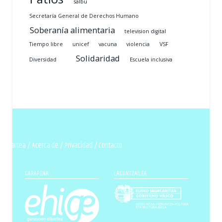
salbu
Secretaría General de Derechos Humano
Soberanía alimentaria
television digital
Tiempo libre
unicef
vacuna
violencia
VSF
Solidaridad
Diversidad
Escuela inclusiva
n elkartea /
Acerca de
/
Privacidad
/
Contacto
GARAPENA
LAGUNTZAILEA