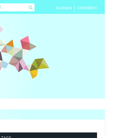
euskara
|
castellano
TAGS