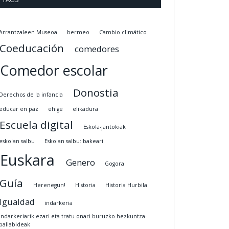
Arrantzaleen Museoa
bermeo
Cambio climático
Coeducación
comedores
Comedor escolar
Donostia
Derechos de la infancia
educar en paz
ehige
elikadura
Escuela digital
Eskola-jantokiak
eskolan salbu
Eskolan salbu: bakeari
Euskara
Genero
Gogora
Guía
Herenegun!
Historia
Historia Hurbila
Igualdad
indarkeria
indarkeriarik ezari eta tratu onari buruzko hezkuntza-
baliabideak