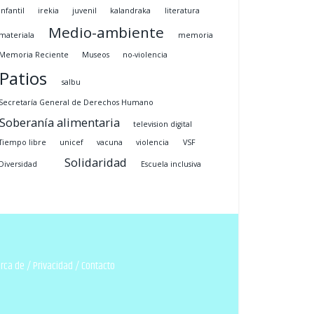
infantil
irekia
juvenil
kalandraka
literatura
Medio-ambiente
materiala
memoria
Memoria Reciente
Museos
no-violencia
Patios
salbu
Secretaría General de Derechos Humano
Soberanía alimentaria
television digital
Tiempo libre
unicef
vacuna
violencia
VSF
Solidaridad
Diversidad
Escuela inclusiva
rca de
/
Privacidad
/
Contacto