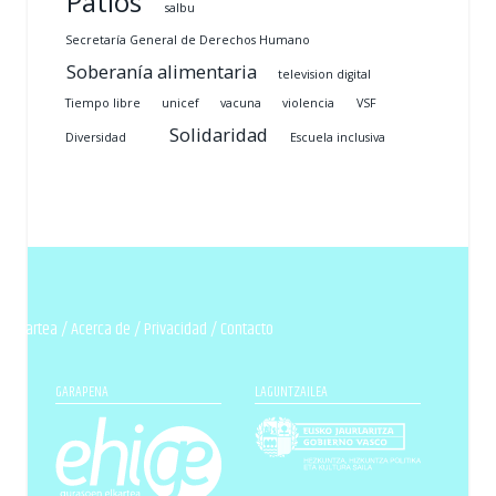
Patios
salbu
Secretaría General de Derechos Humano
Soberanía alimentaria
television digital
Tiempo libre
unicef
vacuna
violencia
VSF
Solidaridad
Diversidad
Escuela inclusiva
n elkartea /
Acerca de
/
Privacidad
/
Contacto
GARAPENA
LAGUNTZAILEA