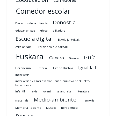
comedores
Comedor escolar
Donostia
Derechos de la infancia
educar en paz
ehige
elikadura
Escuela digital
Eskola-jantokiak
eskolan salbu
Eskolan salbu: bakeari
Euskara
Guía
Genero
Gogora
Igualdad
Herenegun!
Historia
Historia Hurbila
indarkeria
indarkeriarik ezari eta tratu onari buruzko hezkuntza-
baliabideak
infantil
irekia
juvenil
kalandraka
literatura
Medio-ambiente
materiala
memoria
Memoria Reciente
Museos
no-violencia