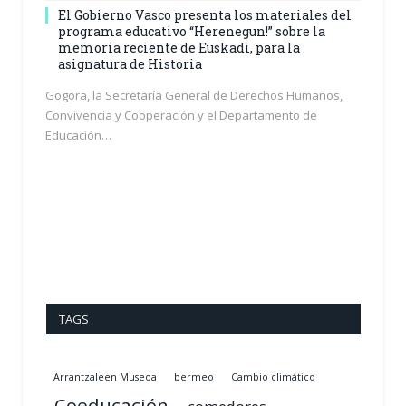
El Gobierno Vasco presenta los materiales del
programa educativo “Herenegun!” sobre la
memoria reciente de Euskadi, para la
asignatura de Historia
Gogora, la Secretaría General de Derechos Humanos,
Convivencia y Cooperación y el Departamento de
Educación…
TAGS
Arrantzaleen Museoa
bermeo
Cambio climático
Coeducación