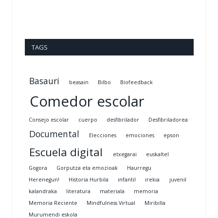
TAGS
Basauri
beasain
Bilbo
Biofeedback
Comedor escolar
Consejo escolar
cuerpo
desfibrilador
Desfibriladorea
Documental
Elecciones
emociones
epson
Escuela digital
etxegarai
euskaltel
Gogora
Gorputza eta emozioak
Haurregu
Herenegun!
Historia Hurbila
infantil
irekia
juvenil
kalandraka
literatura
materiala
memoria
Memoria Reciente
Mindfulness Virtual
Miribilla
Murumendi eskola