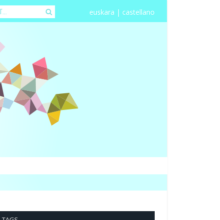
euskara
|
castellano
TAGS