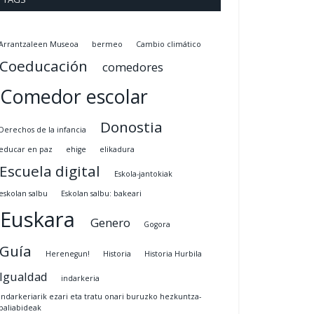
Arrantzaleen Museoa
bermeo
Cambio climático
Coeducación
comedores
Comedor escolar
Donostia
Derechos de la infancia
educar en paz
ehige
elikadura
Escuela digital
Eskola-jantokiak
eskolan salbu
Eskolan salbu: bakeari
Euskara
Genero
Gogora
Guía
Herenegun!
Historia
Historia Hurbila
Igualdad
indarkeria
indarkeriarik ezari eta tratu onari buruzko hezkuntza-
baliabideak