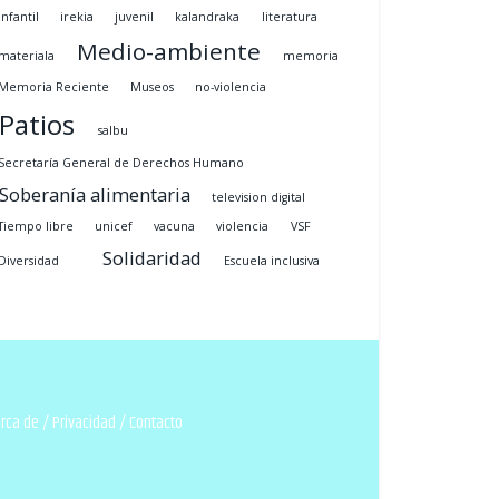
infantil
irekia
juvenil
kalandraka
literatura
Medio-ambiente
materiala
memoria
Memoria Reciente
Museos
no-violencia
Patios
salbu
Secretaría General de Derechos Humano
Soberanía alimentaria
television digital
Tiempo libre
unicef
vacuna
violencia
VSF
Solidaridad
Diversidad
Escuela inclusiva
rca de
/
Privacidad
/
Contacto