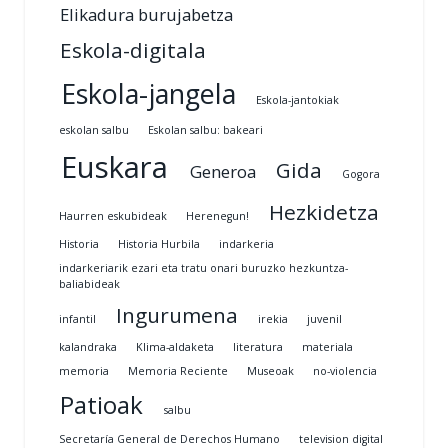
Elikadura burujabetza
Eskola-digitala
Eskola-jangela
Eskola-jantokiak
eskolan salbu
Eskolan salbu: bakeari
Euskara
Gida
Generoa
Gogora
Hezkidetza
Haurren eskubideak
Herenegun!
Historia
Historia Hurbila
indarkeria
indarkeriarik ezari eta tratu onari buruzko hezkuntza-
baliabideak
Ingurumena
infantil
irekia
juvenil
kalandraka
Klima-aldaketa
literatura
materiala
memoria
Memoria Reciente
Museoak
no-violencia
Patioak
salbu
Secretaría General de Derechos Humano
television digital