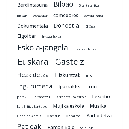
Bilbao
Berdintasuna
Bitartekaritza
comedores
Bizkaia
comedor
desfibrilador
Donostia
Dokumentala
El Casal
Elgoibar
Emazu Eskua
Eskola-jangela
Etxerako lanak
Euskara
Gasteiz
Hezkidetza
Hizkuntzak
Ikas-bi
Ingurumena
Iparraldea
Irun
Lekeitio
jantoki
Larrabetzu
Larrabetzuko eskola
Mujika eskola
Musika
Luis Briñas-Santutxu
Partaidetza
Odon de Apraiz
Oiartzun
Ondarroa
Patioak
Ramon Bajo
Salburua