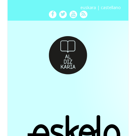
euskara
|
castellano
Facebook
Twitter
Youtube
RSS