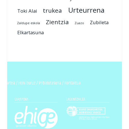
Urteurrena
trukea
Toki Alai
Zientzia
Zubileta
Zaldupe eskola
Zuazo
Elkartasuna
n elkartea /
Honi buruz
/
Pribatutasuna
/
Kontaktua
GARAPENA
LAGUNTZAILEA