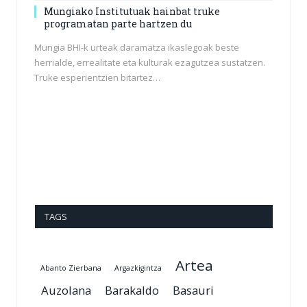
Mungiako Institutuak hainbat truke
programatan parte hartzen du
Mungia BHI-k urteak daramatza ikaslegoak beste
herrialde, errealitate eta kulturak ezagutzea sustatzen.
Truke esperientzien bitartez…
TAGS
Artea
Abanto Zierbana
Argazkigintza
Auzolana
Barakaldo
Basauri