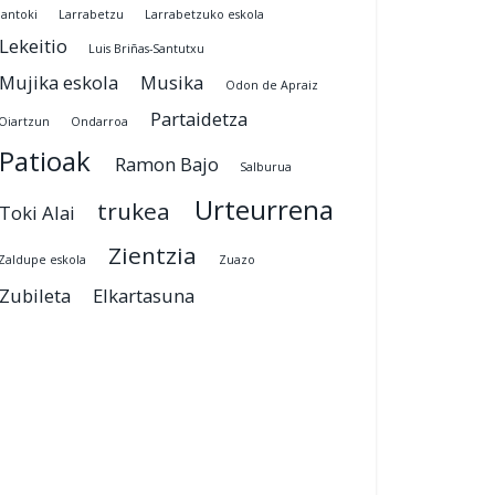
jantoki
Larrabetzu
Larrabetzuko eskola
Lekeitio
Luis Briñas-Santutxu
Mujika eskola
Musika
Odon de Apraiz
Partaidetza
Oiartzun
Ondarroa
Patioak
Ramon Bajo
Salburua
Urteurrena
trukea
Toki Alai
Zientzia
Zaldupe eskola
Zuazo
Zubileta
Elkartasuna