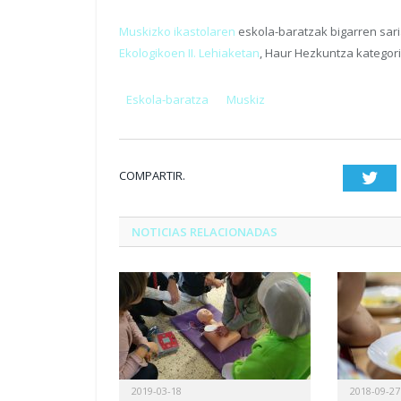
Muskizko ikastolaren
eskola-baratzak bigarren sar
Ekologikoen II. Lehiaketan
, Haur Hezkuntza kategori
Eskola-baratza
Muskiz
COMPARTIR.
Twi
NOTICIAS RELACIONADAS
2019-03-18
2018-09-27