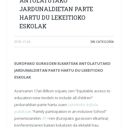
ANTOLATUTAKO
JARDUNALDIETAN PARTE
HARTU DU LEKEITIOKO
ESKOLAK
2018-11-26
SIN CATEGORÍA
EUROPAKO GURASOEN ELKARTEAK ANTOLATUTAKO
JARDUNALDIETAN PARTE HARTU DU LEKEITIOKO
ESKOLAK
Azaroaren 17an Bilbon ospatu zen “Equitable access to
education-new models to include all children”
jardunaldian parte hartu zuen
Lekeitioko eskola
publikoak
“Family participation in an inclusive School”
ponentziarekin.
EPA
ren (Europako gurasoen elkartea)
konferentziaren baitan kokatzen da ekitaldi hau.