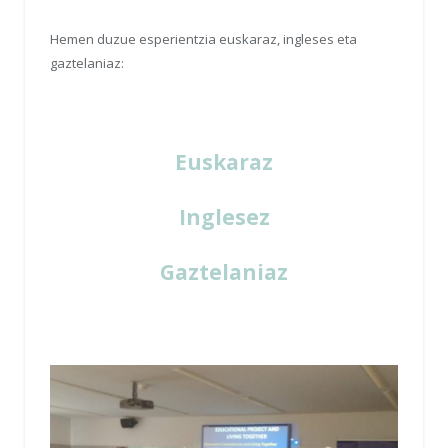
Hemen duzue esperientzia euskaraz, ingleses eta
gaztelaniaz:
Euskaraz
Inglesez
Gaztelaniaz