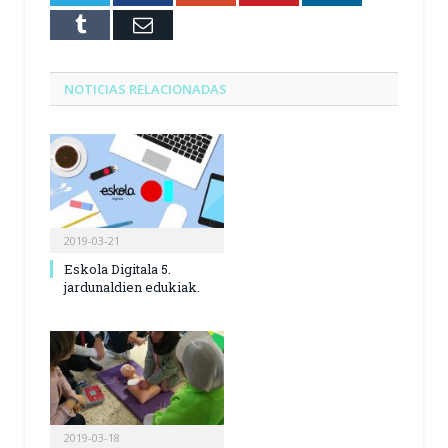
Tumblr
Email
NOTICIAS RELACIONADAS
2019-03-21
Eskola Digitala 5.
jardunaldien edukiak.
2019-03-18