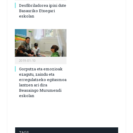
Desfibriladorea ipini dute
Basauriko Etxegari
eskolan
2019-01-10
Gorputza eta emozioak
ezagutu, zaindu eta
erregulatzeko egitasmoa
lantzen ari dira
Beasaingo Murumendi
eskolan
TAGS