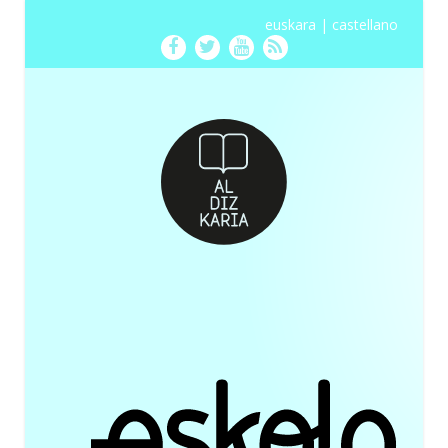
euskara
|
castellano
Facebook
Twitter
Youtube
RSS