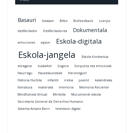
Basauri
beasain
Bilbo
Biofeedback
cuerpo
Dokumentala
desfibrilador
Desfibriladorea
Eskola-digitala
emociones
epson
Eskola-jangela
Eskola Kontseilua
etxegarai
euskaltel
Gogora
Gorputza eta emozioak
Haurregu
Hauteskundeak
Herenegun!
Historia Hurbila
infantil
irekia
juvenil
kalandraka
literatura
materiala
memoria
Memoria Reciente
Mindfulness Virtual
Miribilla
Murumendi eskola
Secretaría General de Derechos Humano
Sistema Amara Berri
television digital